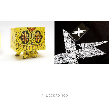
El Sugar Boyo Skull 
Kekli X Rock The 
(Posca papertoyz)
Street
↑
Back to Top