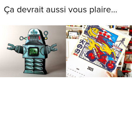
Ça devrait aussi vous plaire...
Robby the robot 
Calendrier Honda 
(socult version)
2025