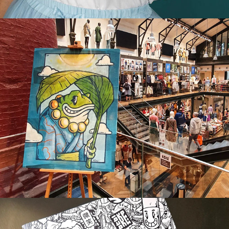
Live painting Uniqlo
Colourink Book #2