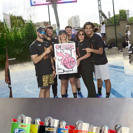
Le Brasier B4B
Kekli x Bic