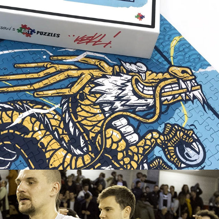
Huang Long puzzle
Kekli X USI X Secours Pop