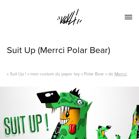
Suit Up (Merrci Polar Bear)
« Suit Up ! » mon custom du paper toy « Polar Bear » de
Merrci
.