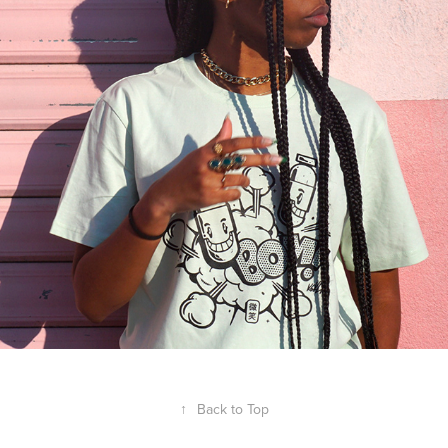
Kekli X Capsule Wear
↑
Back to Top