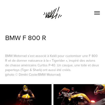
BMW F 800 R
BMW Motorrad s’est associé à Kekli pour customiser une F 800
R et de donner naissance à la « Tigerider », inspiré des avions
de chasse américains Curtiss P-40. Un casque, une toile et deux
papertoys (Tiger & Shark) ont aussi été créés.
(photo © Dimitri Coste/BMW Motorrad)